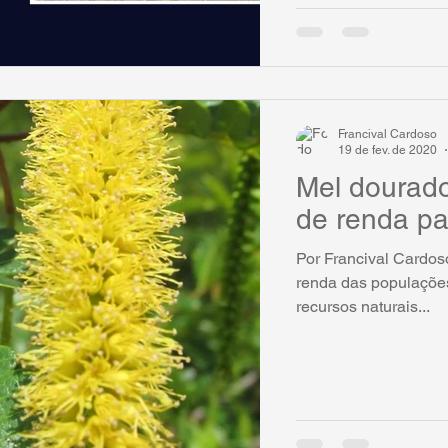
Francival Cardoso
19 de fev. de 2020
Mel dourado
de renda pa
Por Francival Cardoso
renda das populações
recursos naturais...