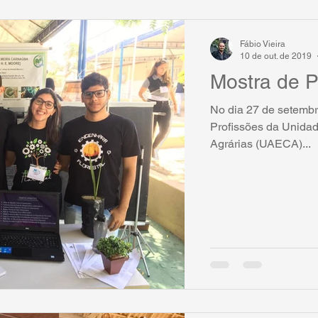
Fábio Vieira
10 de out. de 2019
Mostra de 
No dia 27 de setemb
Profissões da Unida
Agrárias (UAECA)...