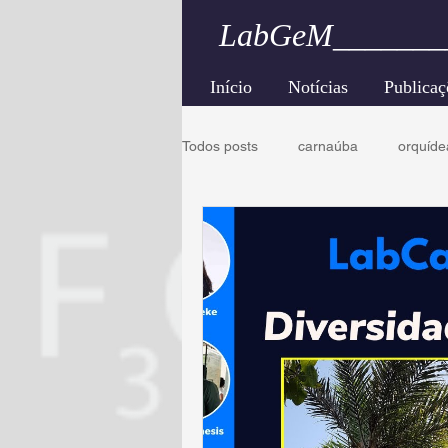
LabGeM_______
Início
Notícias
Publicaç
Todos posts
carnaúba
orquíde
melhoramento
caatinga