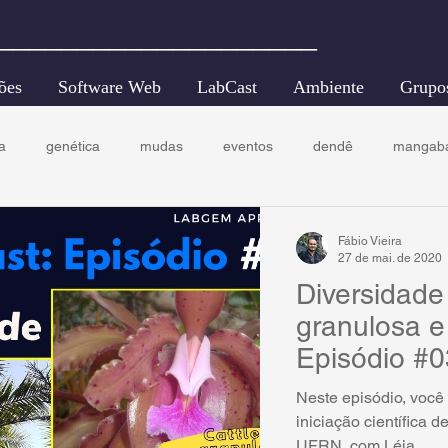
____________________
ões
Software Web
LabCast
Ambiente
Grupo
a
genética
mudas
eventos
dendê
mangab
engenharia florestal
ecologia florestal
conservação
Fábio Vieira
27 de mai. de 2020
Diversidade
granulosa e
Episódio #0
Neste episódio, você 
iniciação científica
UFRN, com Léia...