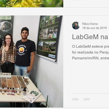
Fábio Vieira
18 de out. de 2019
LabGeM na 
O LabGeM esteve pres
foi realizada no Par
Parnamirim/RN, entre 