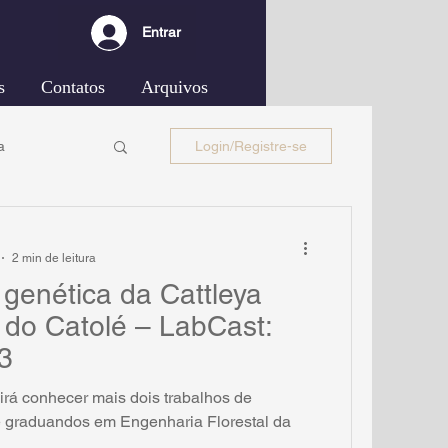
Entrar
s
Contatos
Arquivos
a
Login/Registre-se
2 min de leitura
 genética da Cattleya
 do Catolé – LabCast:
3
irá conhecer mais dois trabalhos de
 de graduandos em Engenharia Florestal da