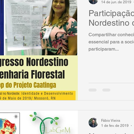
14 de jun. de 2019
Participaçã
Nordestino 
Compartilhar conheci
essencial para a so
participaram...
Fábio Vieira
1 de fev. de 2019