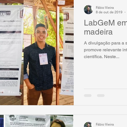
Fábio Vieira
8 de out. de 2019
LabGeM em 
madeira
A divulgação para a 
promove relevante i
científica. Neste...
Fábio Vieira