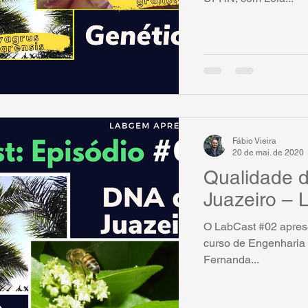
Fábio Vieira
20 de mai. de 2020
Qualidade 
Juazeiro – 
O LabCast #02 apresen
curso de Engenharia
Fernanda...