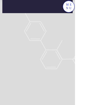
ME
NU