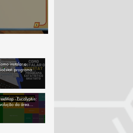
omo instalar o
ioEstat: programa
statístico
reeMap - Eucalyptus:
volução da área
lantada, por Estados
o Brasil