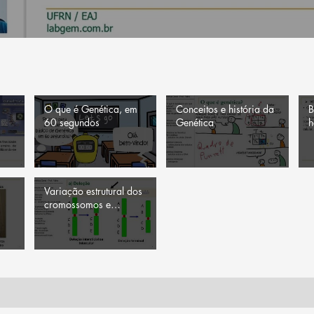
O que é Genética, em
Conceitos e história da
B
60 segundos
Genética
h
Variação estrutural dos
cromossomos e
síndromes