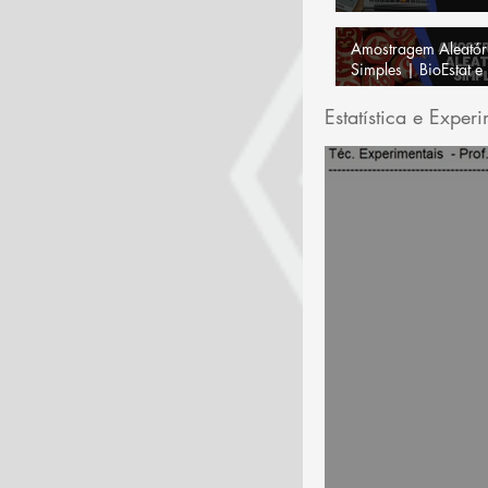
Amostragem Aleatór
Simples | BioEstat e
Estatística e Exper