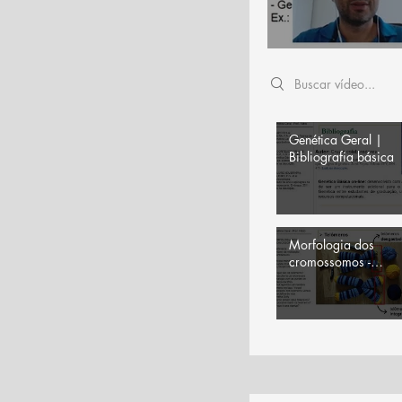
Search videos
Genética Geral |
Bibliografia básica
Morfologia dos
cromossomos -
telômeros