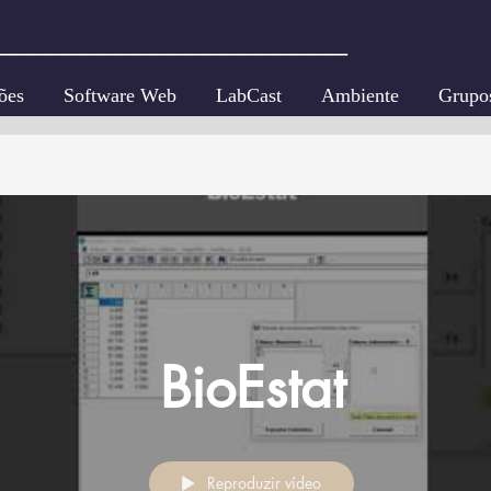
____________________
ões
Software Web
LabCast
Ambiente
Grupo
BioEstat
Reproduzir vídeo