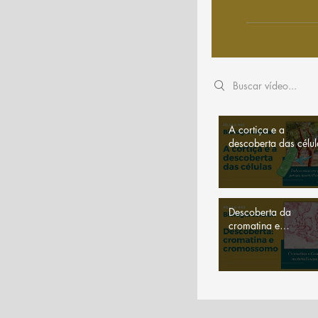
Search videos
A cortiça e a
descoberta das célul
Descoberta da
cromatina e
cromossomos |
História