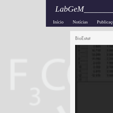
LabGeM_______
Início
Notícias
Publicaç
BioEstat