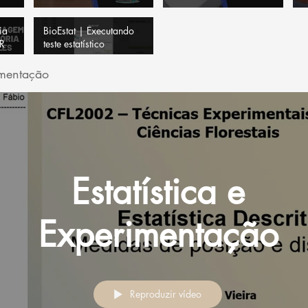
ia
BioEstat | Executando
 R
teste estatístico
imentação
Estatística e
Experimentação
Reproduzir vídeo