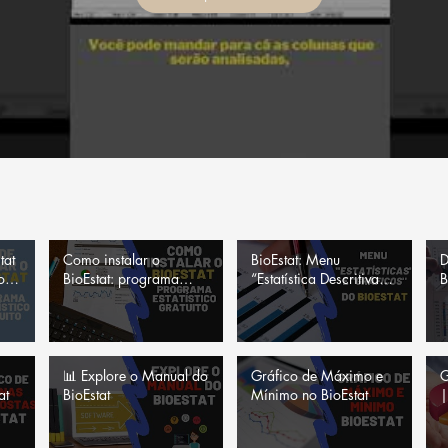
tat
Como instalar o
BioEstat: Menu
D
o
BioEstat: programa
“Estatística Descritiva” e
B
estatístico
“Gráficos”
e
📊 Explore o Manual do
Gráfico de Máximo e
G
at
BioEstat
Mínimo no BioEstat
|