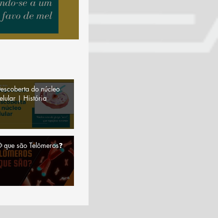
escoberta do núcleo
elular | História
 que são Telômeros❓