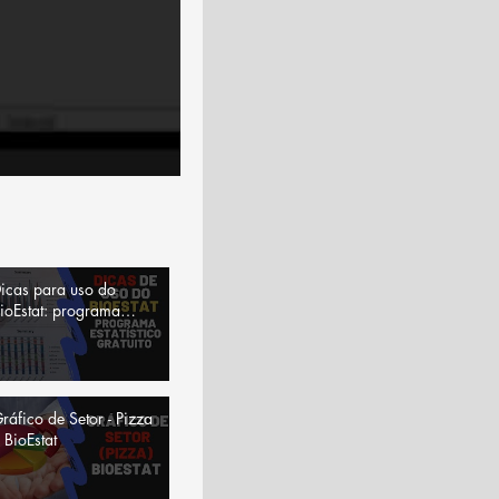
icas para uso do
ioEstat: programa
statístico gratuito
ráfico de Setor - Pizza
 BioEstat