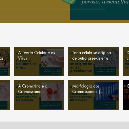
A Teoria Celular e os
Toda célula se origina
D
as
Vírus
de outra preexistente
c
A Cromatina e o
Morfologia dos
O
Cromossomo
Cromossomos |
Metafásico | Analogia
Introdução