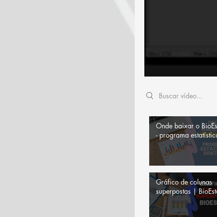
Search videos
Onde baixar o BioEs
- programa estatístic
gratuito
Gráfico de colunas
superpostas | BioEst