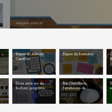
Etapas do Método
Etapas da Estatística
C
Científico
B
e
Dicas para uso do
Bar Chart Race:
T
 e
BioEstat: programa
Extrativismo de
e
estatístico gratuito
látex/borracha natural
p
no Brasil (ranking dos
d
Estados)