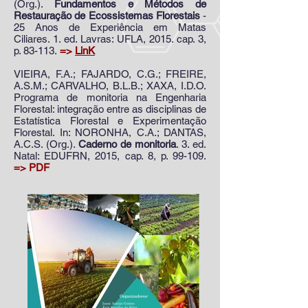
(Org.).
Fundamentos e Métodos de
Restauração de Ecossistemas Florestais
-
25 Anos de Experiência em Matas
Ciliares. 1. ed. Lavras: UFLA, 2015. cap. 3,
p. 83-113.
=>
LinK
VIEIRA, F.A.; FAJARDO, C.G.; FREIRE,
A.S.M.; CARVALHO, B.L.B.; XAXA, I.D.O.
Programa de monitoria na Engenharia
Florestal: integração entre as disciplinas de
Estatística Florestal e Experimentação
Florestal. In: NORONHA, C.A.; DANTAS,
A.C.S. (Org.).
Caderno de monitoria
. 3. ed.
Natal: EDUFRN, 2015, cap. 8, p. 99-109.
=> PDF