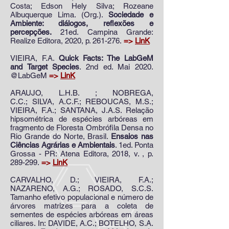
Costa; Edson Hely Silva; Rozeane
Albuquerque Lima. (Org.).
Sociedade e
Ambiente: diálogos, reflexões e
percepções.
21ed. Campina Grande:
Realize Editora, 2020, p. 261-276.
=>
LinK
VIEIRA, F.A.
Quick Facts: The LabGeM
and Target Species
. 2nd ed. Mai 2020.
@LabGeM
=>
LinK
ARAUJO, L.H.B.
; NOBREGA,
C.C.;
SILVA, A.C.F.
; REBOUCAS, M.S.;
VIEIRA, F.A.;
SANTANA, J.A.S
. Relação
hipsométrica de espécies arbóreas em
fragmento de Floresta Ombrófila Densa no
Rio Grande do Norte, Brasil.
Ensaios nas
Ciências Agrárias e Ambientais
. 1ed. Ponta
Grossa - PR: Atena Editora, 2018, v. , p.
289-299.
=>
LinK
CARVALHO, D.; VIEIRA, F.A.;
NAZARENO, A.G.; ROSADO, S.C.S.
Tamanho efetivo populacional e número de
árvores matrizes para a coleta de
sementes de espécies arbóreas em áreas
ciliares. In: DAVIDE, A.C.; BOTELHO, S.A.