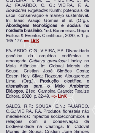
OLIVEIRA, T. M. L.; PIMENTA, J. M.
A.;
FAJARDO, C. G.
; VIEIRA, F. A.
Bowdichia virgilioides
Kunth: potenciais de
usos, conservação e manejo sustentável.
In: Isaac Araújo Gomes et al. (Org.).
Abordagens tecnológicas e sociais no
nordeste brasileiro
. 1ed. Bananeiras: Gepra
Editora & Eventos Científicos, 2020, v. 1, p.
165-177.
=>
LinK
FAJARDO, C.G.
; VIEIRA, F.A. Diversidade
genética da orquídea endêmica e
ameaçada
Cattleya granulosa
Lindley na
Mata Atlântica. In: Cidoval Morais de
Sousa; Cristian José Simões Costa;
Edson Hely Silva; Rozeane Albuquerque
Lima. (Org.).
Produção científica e
alternativas para o Meio Ambiente:
Diálogos.
21ed. Campina Grande: Realize
Editora, 2020, p. 32-49.
=>
LinK
SALES, R.P.; SOUSA, E.N.; FAJARDO,
C.G.; VIEIRA, F.A. Produtos florestais não
madeireiros: impactos socioeconômicos e
relações com a conservação da
biodiversidade na Caatinga. In: Cidoval
Morais de Sousa; Cristian José Simões