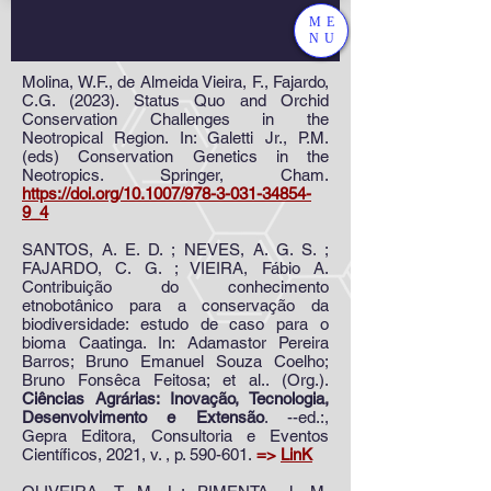
ME
NU
Molina, W.F., de Almeida Vieira, F., Fajardo,
C.G. (2023). Status Quo and Orchid
Conservation Challenges in the
Neotropical Region. In: Galetti Jr., P.M.
(eds) Conservation Genetics in the
Neotropics. Springer, Cham.
https://doi.org/10.1007/978-3-031-34854-
9_4
SANTOS, A. E. D. ; NEVES, A. G. S. ;
FAJARDO, C. G. ; VIEIRA, Fábio A.
Contribuição do conhecimento
etnobotânico para a conservação da
biodiversidade: estudo de caso para o
bioma Caatinga. In: Adamastor Pereira
Barros; Bruno Emanuel Souza Coelho;
Bruno Fonsêca Feitosa; et al.. (Org.).
Ciências Agrárias: Inovação, Tecnologia,
Desenvolvimento e Extensão
. --ed.:,
Gepra Editora, Consultoria e Eventos
Científicos, 2021, v. , p. 590-601.
=>
LinK