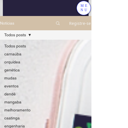
ME
NU
Registre-se
Notícias
Todos posts
Todos posts
carnaúba
orquídea
genética
mudas
eventos
dendê
mangaba
melhoramento
caatinga
engenharia