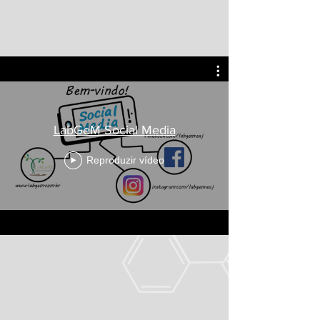
LabGeM Social Media
Reproduzir vídeo