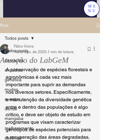
ME
NU
Post
Todos posts
Fábio Vieira
Todos posts
18 de ago. de 2020
1 min de leitura
Atuação do LabGeM
carnaúba
A conservação de espécies florestais e 
orquídea
agronômicas é cada vez mais 
genética
importante para suprir as demandas 
mudas
nos diversos setores. Especificamente, 
eventos
a manutenção da diversidade genética 
entre e dentro das populações é algo 
dendê
crítico, e deve ser objeto de estudo em 
mangaba
programas que visam caracterizar 
melhoramento
genótipos de espécies potenciais para 
a recuperação das áreas degradadas.
caatinga