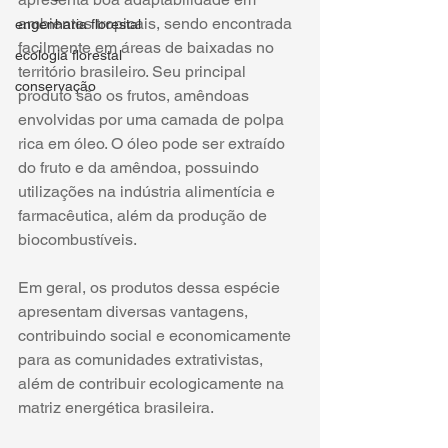
ambientes tropicais, sendo encontrada 
engenharia florestal
facilmente em áreas de baixadas no 
ecologia florestal
território brasileiro. Seu principal 
conservação
produto são os frutos, amêndoas 
envolvidas por uma camada de polpa 
rica em óleo. O óleo pode ser extraído 
do fruto e da amêndoa, possuindo 
utilizações na indústria alimentícia e 
farmacêutica, além da produção de 
biocombustíveis. 
Em geral, os produtos dessa espécie 
apresentam diversas vantagens, 
contribuindo social e economicamente 
para as comunidades extrativistas, 
além de contribuir ecologicamente na 
matriz energética brasileira.