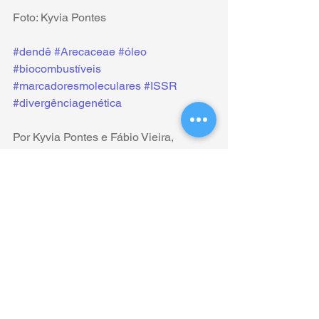
Foto: Kyvia Pontes
#dendê
#Arecaceae
#óleo
#biocombustíveis
#marcadoresmoleculares
#ISSR
#divergênciagenética
Por Kyvia Pontes e Fábio Vieira, 
LabGeM
dendê
Ver tudo
Posts recentes