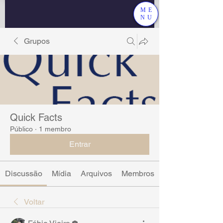
ME
NU
Grupos
Quick Facts
Público
·
1 membro
Entrar
Discussão
Mídia
Arquivos
Membros
Voltar