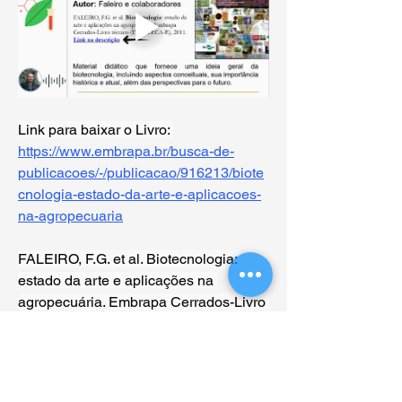
Link para baixar o Livro: 
https://www.embrapa.br/busca-de-
publicacoes/-/publicacao/916213/biote
cnologia-estado-da-arte-e-aplicacoes-
na-agropecuaria
FALEIRO, F.G. et al. Biotecnologia: 
estado da arte e aplicações na 
agropecuária. Embrapa Cerrados-Livro 
técnico (INFOTECA-E). 730 p. 2011. 
Acesso em: 28/10/2020.
0
0
86