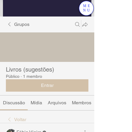
ME
NU
Grupos
Livros (sugestões)
Público
·
1 membro
Entrar
Discussão
Mídia
Arquivos
Membros
Voltar