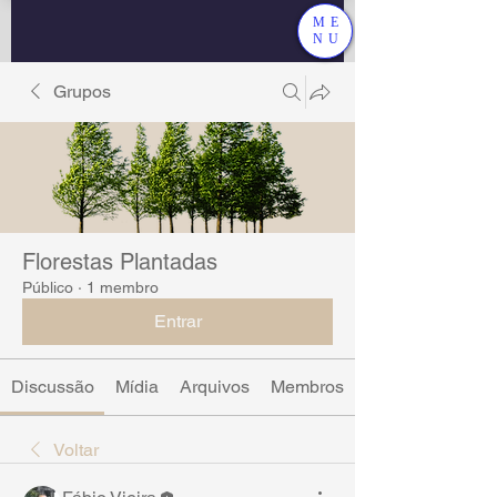
ME
NU
Grupos
Florestas Plantadas
Público
·
1 membro
Entrar
Discussão
Mídia
Arquivos
Membros
Voltar