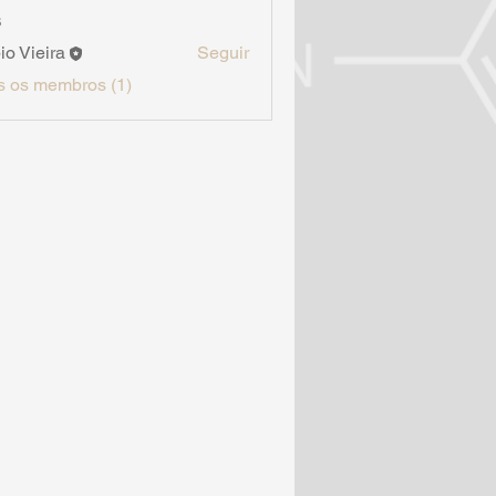
s
io Vieira
Seguir
s os membros (1)