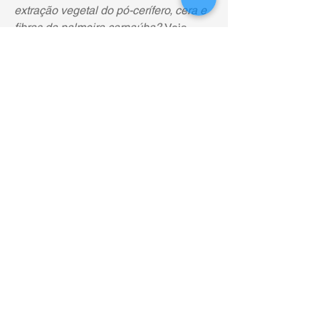
extração vegetal do pó-cerífero, cera e 
fibras da palmeira carnaúba? 
Veja 
resposta neste link e vídeos: 
Carnaúba 
| LabGeM
0
0
41
Escreva um comentário
Informações
Bem-vindo ao grupo. Conecte-se com
outros membros, receba atualizações e
compartilhe mídia.
membros
Fábio Vieira
Seguir