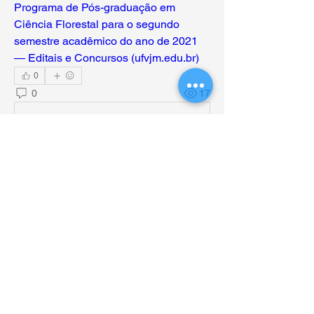
Programa de Pós-graduação em 
Ciência Florestal para o segundo 
semestre acadêmico do ano de 2021 
— Editais e Concursos (ufvjm.edu.br)
0
0
17
Write a comment...
Informações
Bem-vindo ao grupo. Conecte-se com
outros membros, receba atualizações e
compartilhe mídia.
membros
Fábio Vieira
Seguir
Ver todos os membros (1)