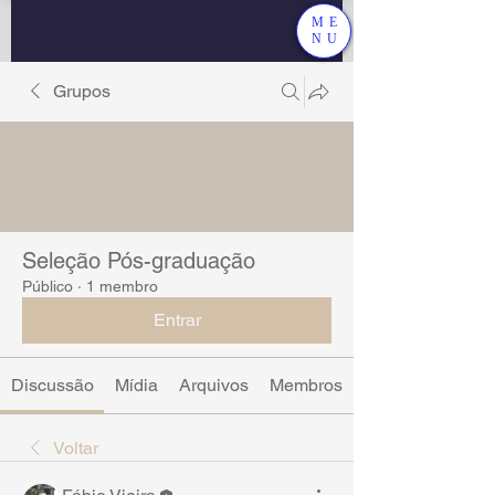
ME
NU
Grupos
Seleção Pós-graduação
Público
·
1 membro
Entrar
Discussão
Mídia
Arquivos
Membros
Voltar