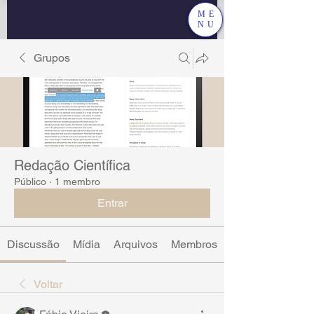
ME
NU
Grupos
Redação Científica
Público
·
1 membro
Entrar
Discussão
Mídia
Arquivos
Membros
Voltar