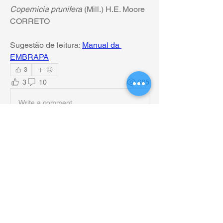
Copernicia prunifera 
(Mill.) H.E. Moore 
CORRETO
Sugestão de leitura: 
Manual da 
EMBRAPA
3
3
10
685
Write a comment...
Newest
Fábio Vieira
Aug 18, 2020
Escrevo os números por extenso ou com 
algarismos?
Leia sobre isso 
aqui
.
Like