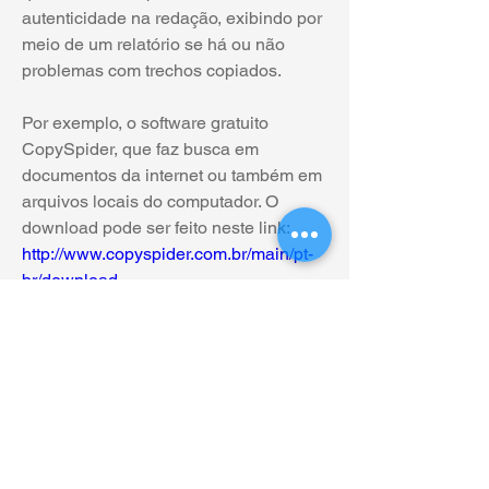
autenticidade na redação, exibindo por 
meio de um relatório se há ou não 
problemas com trechos copiados. 
Por exemplo, o software gratuito 
CopySpider, que faz busca em 
documentos da internet ou também em 
arquivos locais do computador. O 
download pode ser feito neste link: 
http://www.copyspider.com.br/main/pt-
br/download
Há vários tutoriais explicando como 
instalar e usar o CopySpider, por 
exemplo este: 
https://youtu.be/3EP98Z7Di04?t=14
-----