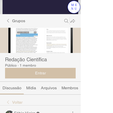
ME
NU
Grupos
Redação Científica
Público
·
1 membro
Entrar
Discussão
Mídia
Arquivos
Membros
Voltar