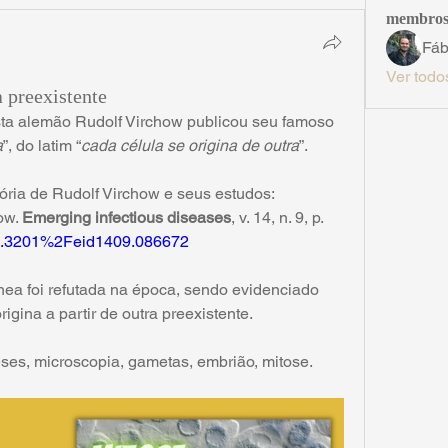
membro
Fáb
Ver todo
a preexistente
sta alemão Rudolf Virchow publicou seu famoso 
a
”, do latim “
cada célula se origina de outra
”.
tória de Rudolf Virchow e seus estudos:
w. 
Emerging infectious diseases
, v. 14, n. 9, p. 
/10.3201%2Feid1409.086672
ea foi refutada na época, sendo evidenciado 
igina a partir de outra preexistente.
eses, microscopia, gametas, embrião, mitose.