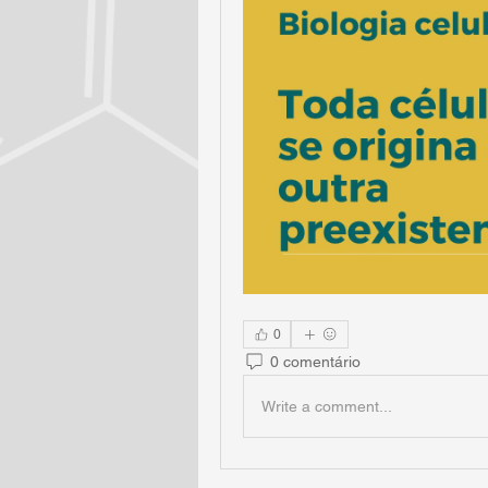
0
0 comentário
Write a comment...