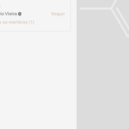
s
io Vieira
Seguir
s os membros (1)