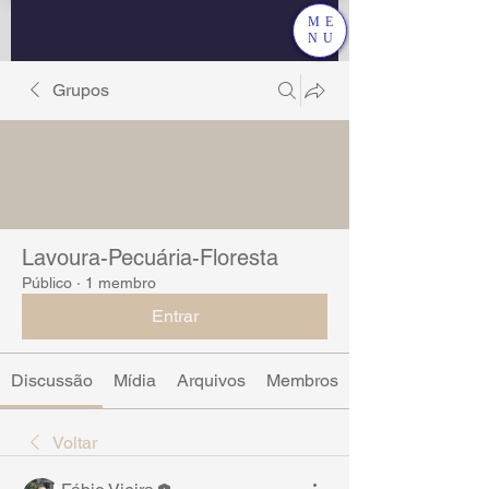
ME
NU
Grupos
Lavoura-Pecuária-Floresta
Público
·
1 membro
Entrar
Discussão
Mídia
Arquivos
Membros
Voltar