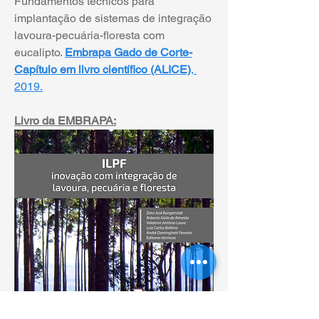
Fundamentos técnicos para 
implantação de sistemas de integração 
lavoura-pecuária-floresta com 
eucalipto. 
Embrapa Gado de Corte-
Capítulo em livro científico (ALICE)
, 
2019.
Livro da EMBRAPA: