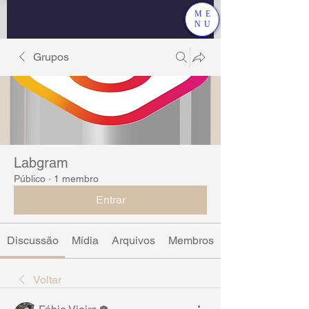
ME
NU
Grupos
Labgram
Público
·
1 membro
Entrar
Discussão
Mídia
Arquivos
Membros
Voltar