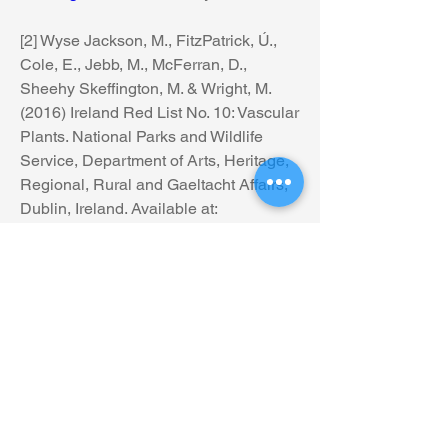
[2] Wyse Jackson, M., FitzPatrick, Ú., 
Cole, E., Jebb, M., McFerran, D., 
Sheehy Skeffington, M. & Wright, M. 
(2016) Ireland Red List No. 10: Vascular 
Plants. National Parks and Wildlife 
Service, Department of Arts, Heritage, 
Regional, Rural and Gaeltacht Affairs, 
Dublin, Ireland. Available at: 
https://botanicgardens.ie/science-and-
learning/threatened-plants-in-ireland/
Accessed 18 may 2021.
[3] The National Botanic Gardens of 
Ireland. History. Disponível em: 
https://botanicgardens.ie/glasnevin/hist
ory/
 Acesso em: 18 maio 2021.