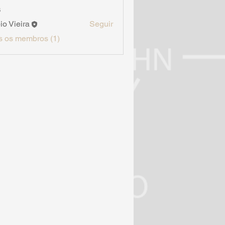
s
io Vieira
Seguir
s os membros (1)