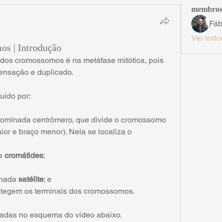
membro
Fáb
Ver todo
s | Introdução
dos cromossomos é na metáfase mitótica, pois 
nsação e duplicado.
uído por:
nominada centrômero, que divide o cromossomo 
or e braço menor). Nela se localiza o 
s 
cromátides
;
nada 
satélite
; e
rotegem os terminais dos cromossomos.
tadas no esquema do vídeo abaixo.