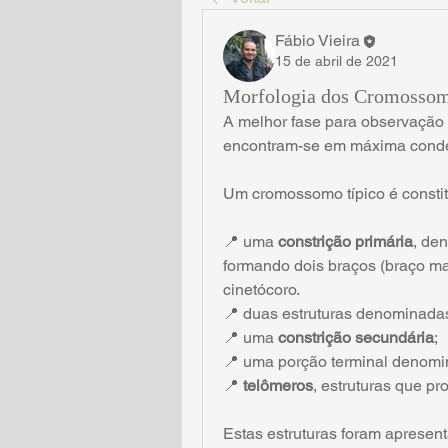
Fábio Vieira
15 de abril de 2021
Morfologia dos Cromossomo
A melhor fase para observação 
encontram-se em máxima conde
Um cromossomo típico é constit
📍 uma 
constrição primária
, de
formando dois braços (braço mai
cinetócoro.
📍 duas estruturas denominada
📍 uma 
constrição secundária
; 
📍 uma porção terminal denomi
📍 
telômeros
, estruturas que p
Estas estruturas foram apresen