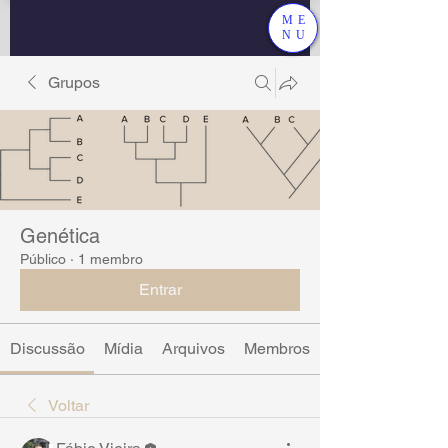
ME
NU
Grupos
Genética
Público
·
1 membro
Entrar
Discussão
Mídia
Arquivos
Membros
Voltar