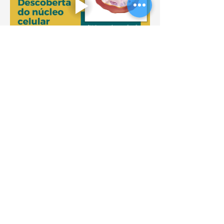
0
0
251
Write a comment...
Informações
Estudos de diversidade genética,
filogenia, outros
membros
Fábio Vieira
Seguir