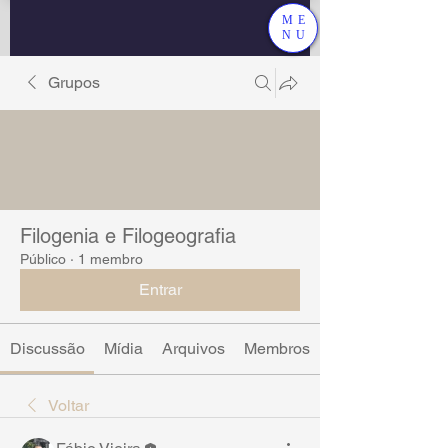
ME
NU
Grupos
Filogenia e Filogeografia
Público
·
1 membro
Entrar
Discussão
Mídia
Arquivos
Membros
Voltar