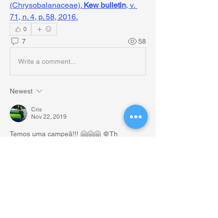
(Chrysobalanaceae). 
Kew bulletin
, v. 
71, n. 4, p. 58, 2016.
0
7
58
Write a comment...
Newest
Cris
Nov 22, 2019
Temos uma campeã!!! 🤗🤗🤗 @Th
ereza Marinho 
Like
Show more comments
Informações
Bem-vindo ao grupo. Conecte-se com