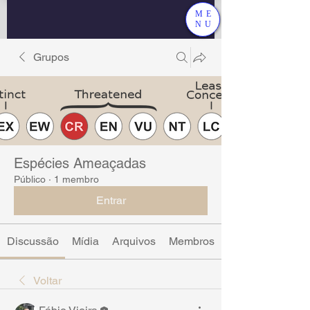
ME
NU
Grupos
Espécies Ameaçadas
Público
·
1 membro
Entrar
Discussão
Mídia
Arquivos
Membros
Voltar