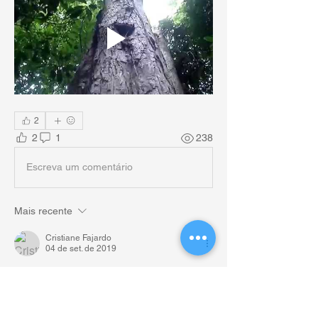
2
2
1
238
Escreva um comentário
Mais recente
Cristiane Fajardo
04 de set. de 2019
A Dalbergia nigra 
(Vell.) Allemão ex Benth. 
encontra-se na  
Lista Vermelha de Espécies 
Ameaçadas da IUCN
 com a categoria de 