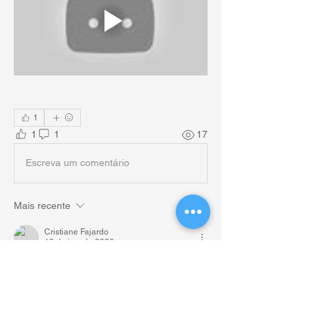
1
1
1
17
Escreva um comentário
Mais recente
Cristiane Fajardo
13 de jun. de 2020
Super interessante!