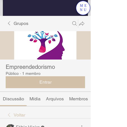
ME
NU
Grupos
Empreendedorismo
Público
·
1 membro
Entrar
Discussão
Mídia
Arquivos
Membros
Voltar