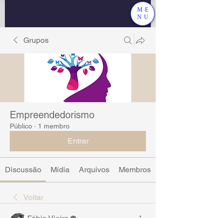
ME
NU
Grupos
Empreendedorismo
Público
·
1 membro
Entrar
Discussão
Mídia
Arquivos
Membros
Voltar