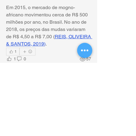
Em 2015, o mercado de mogno-
africano movimentou cerca de R$ 500 
milhões por ano, no Brasil. No ano de 
2018, os preços das mudas variaram 
de R$ 4,50 a R$ 7,00 (
REIS, OLIVEIRA 
& SANTOS, 2019
)
.
1
1
0
57
Write a comment...
Informações
Bem-vindo ao grupo. Conecte-se com
outros membros, receba atualizações e
compartilhe mídia.