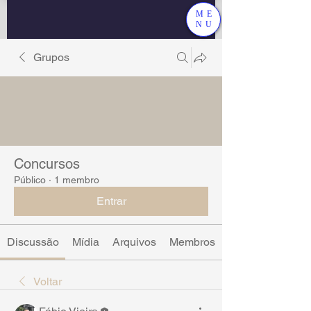
ME
NU
Grupos
Concursos
Público
·
1 membro
Entrar
Discussão
Mídia
Arquivos
Membros
Voltar