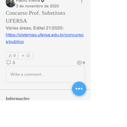
Fábio Vieira
3 de novembro de 2020
Concurso Prof. Substituto
UFERSA
Várias áreas, Edital 21/2020: 
https://sistemas.ufersa.edu.br/concurso
s/publico
0
0
8
Write a comment...
Informações
Bem-vindo ao grupo. Conecte-se com
outros membros, receba atualizações e
compartilhe mídia.