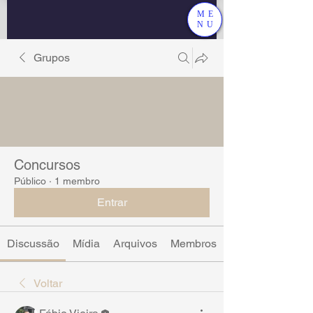
ME
NU
Grupos
Concursos
Público
·
1 membro
Entrar
Discussão
Mídia
Arquivos
Membros
Voltar