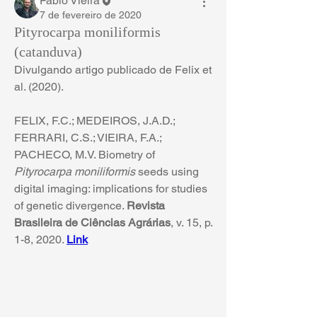
Fábio Vieira
7 de fevereiro de 2020
Pityrocarpa moniliformis
(catanduva)
Divulgando artigo publicado de Felix et 
al. (2020).
FELIX, F.C.; MEDEIROS, J.A.D.; 
FERRARI, C.S.; VIEIRA, F.A.; 
PACHECO, M.V. Biometry of 
Pityrocarpa moniliformis
 seeds using 
digital imaging: implications for studies 
of genetic divergence. 
Revista 
Brasileira de Ciências Agrárias
, v. 15, p. 
1-8, 2020. 
Link