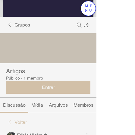
ME
NU
Grupos
Artigos
Público
·
1 membro
Entrar
Discussão
Mídia
Arquivos
Membros
Voltar