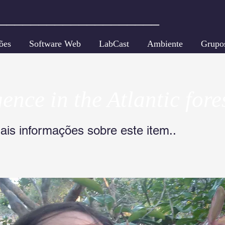
____________________
ões
Software Web
LabCast
Ambiente
Grupo
ence in the Atlantic fore
ais informações sobre este item..