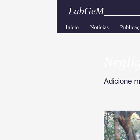
LabGeM_______
Início
Notícias
Publicaç
Neglig
Adicione m