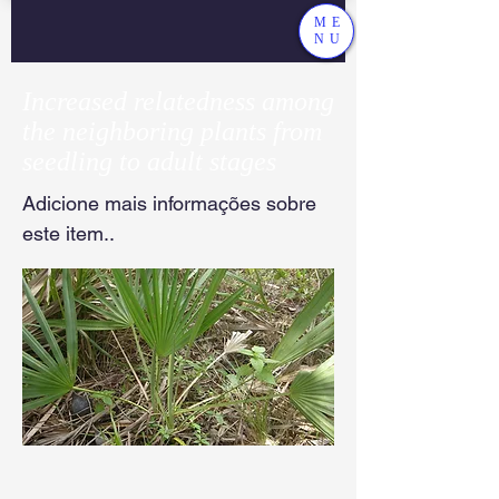
ME
NU
Increased relatedness among
the neighboring plants from
seedling to adult stages
Adicione mais informações sobre
este item..