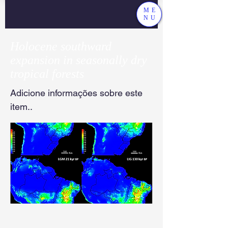
ME
NU
Holocene southward
expansion in seasonally dry
tropical forests
Adicione informações sobre este
item..