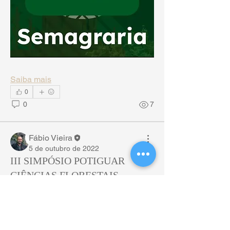
Saiba mais
0
0
7
Fábio Vieira
5 de outubro de 2022
III SIMPÓSIO POTIGUAR
CIÊNCIAS FLORESTAIS
Vem aí o III SIMPÓSIO POTIGUAR DE 
PÓS-GRADUAÇÃO EM CIÊNCIAS 
FLORESTAIS, promovido pelo 
@ppgcfl.ufrn e com apoio da @eaj.ufrn 