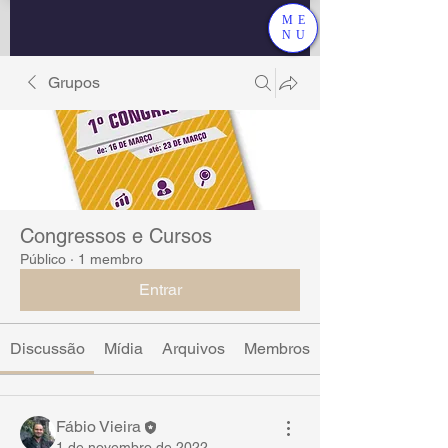
ME
NU
Grupos
Congressos e Cursos
Público
·
1 membro
Entrar
Discussão
Mídia
Arquivos
Membros
Fábio Vieira
1 de novembro de 2022