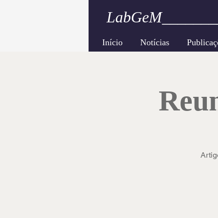
LabGeM_______
Início
Notícias
Publicaç
Reun
Artig