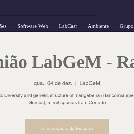
____________________
ões
Software Web
LabCast
Ambiente
Grupo
ião LabGeM - R
qua., 04 de dez.
  |  
LabGeM
o: Diversity and genetic structure of mangabeira (Hancornia sp
Gomes), a fruit species from Cerrado
A inscrição está fechada