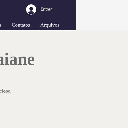
Entrar
s
Contatos
Arquivos
aiane
eciosa