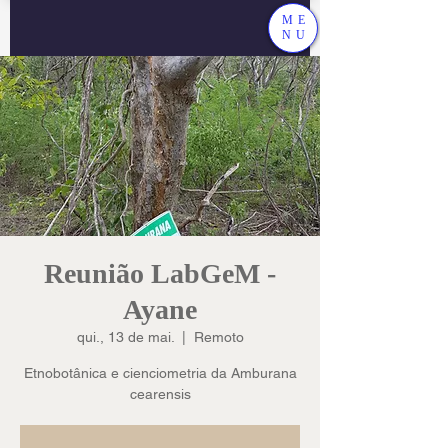
ME
NU
Reunião LabGeM -
Ayane
qui., 13 de mai.
  |  
Remoto
Etnobotânica e cienciometria da Amburana
cearensis