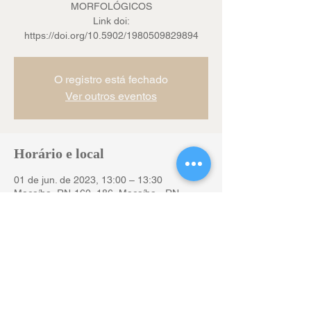
MORFOLÓGICOS
Link doi:
https://doi.org/10.5902/1980509829894
O registro está fechado
Ver outros eventos
Horário e local
01 de jun. de 2023, 13:00 – 13:30
Macaíba, RN-160, 186, Macaíba - RN,
59280-000, Brasil
Compartilhe esse evento