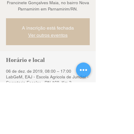
Francinete Gonçalves Maia, no bairro Nova
Parnamirim em Parnamirim/RN.
A inscrição está fechada
Ver outros eventos
Horário e local
06 de dez. de 2019, 08:00 – 17:00
LabGeM, EAJ - Escola Agricola de Jundiaí -
Secretaria Escolar - RN-160, Km 3 -
Jundiaí, Macaíba - RN, Brasil
Compartilhe esse evento