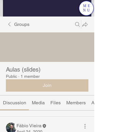
ME
NU
Groups
Aulas (slides)
Public
·
1 member
Join
Discussion
Media
Files
Members
About
Fábio Vieira
April 24, 2020