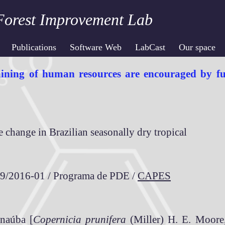
Forest Improvement Lab
Publications
Software Web
LabCast
Our space
aining of human resources are encouraged by fun
e change in Brazilian seasonally dry tropical
9/2016-01 / Programa de PDE /
CAPES
rnaúba [
Copernicia prunifera
(Miller) H. E. Moore,