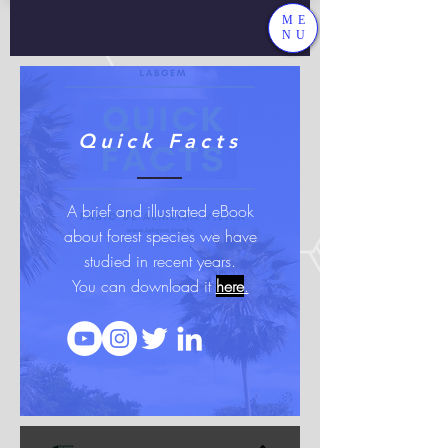
ME
NU
Quick Facts
A brief and illustrated eBook
about forest species we have
studied in recent years.
You can download it
here
.