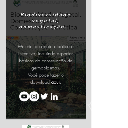
Biodiversidade
vegetal,
domesticação...
Material de apoio didático e
interativo, incluindo aspectos
básicos da conservação de
germoplasmas.
Você pode fazer o
download
aqui
.