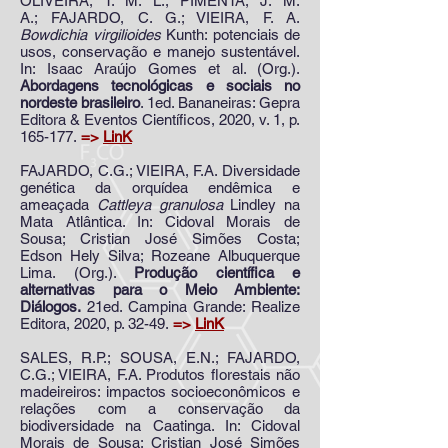
OLIVEIRA, T. M. L.; PIMENTA, J. M.
A.;
FAJARDO, C. G.
; VIEIRA, F. A.
Bowdichia virgilioides
Kunth: potenciais de
usos, conservação e manejo sustentável.
In: Isaac Araújo Gomes et al. (Org.).
Abordagens tecnológicas e sociais no
nordeste brasileiro
. 1ed. Bananeiras: Gepra
Editora & Eventos Científicos, 2020, v. 1, p.
165-177.
=>
LinK
FAJARDO, C.G.
; VIEIRA, F.A. Diversidade
genética da orquídea endêmica e
ameaçada
Cattleya granulosa
Lindley na
Mata Atlântica. In: Cidoval Morais de
Sousa; Cristian José Simões Costa;
Edson Hely Silva; Rozeane Albuquerque
Lima. (Org.).
Produção científica e
alternativas para o Meio Ambiente:
Diálogos.
21ed. Campina Grande: Realize
Editora, 2020, p. 32-49.
=>
LinK
SALES, R.P.; SOUSA, E.N.; FAJARDO,
C.G.; VIEIRA, F.A. Produtos florestais não
madeireiros: impactos socioeconômicos e
relações com a conservação da
biodiversidade na Caatinga. In: Cidoval
Morais de Sousa; Cristian José Simões