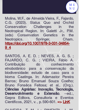
ME
NU
Molina, W.F., de Almeida Vieira, F., Fajardo,
C.G. (2023). Status Quo and Orchid
Conservation Challenges in the
Neotropical Region. In: Galetti Jr., P.M.
(eds) Conservation Genetics in the
Neotropics. Springer, Cham.
https://doi.org/10.1007/978-3-031-34854-
9_4
SANTOS, A. E. D. ; NEVES, A. G. S. ;
FAJARDO, C. G. ; VIEIRA, Fábio A.
Contribuição do conhecimento
etnobotânico para a conservação da
biodiversidade: estudo de caso para o
bioma Caatinga. In: Adamastor Pereira
Barros; Bruno Emanuel Souza Coelho;
Bruno Fonsêca Feitosa; et al.. (Org.).
Ciências Agrárias: Inovação, Tecnologia,
Desenvolvimento e Extensão
. --ed.:,
Gepra Editora, Consultoria e Eventos
Científicos, 2021, v. , p. 590-601.
=>
LinK