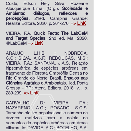
Costa; Edson Hely Silva; Rozeane
Albuquerque Lima. (Org.).
Sociedade e
Ambiente: diálogos, reflexões e
percepções.
21ed. Campina Grande:
Realize Editora, 2020, p. 261-276.
=>
LinK
VIEIRA, F.A.
Quick Facts: The LabGeM
and Target Species
. 2nd ed. Mai 2020.
@LabGeM
=>
LinK
ARAUJO, L.H.B.
; NOBREGA,
C.C.;
SILVA, A.C.F.
; REBOUCAS, M.S.;
VIEIRA, F.A.;
SANTANA, J.A.S
. Relação
hipsométrica de espécies arbóreas em
fragmento de Floresta Ombrófila Densa no
Rio Grande do Norte, Brasil.
Ensaios nas
Ciências Agrárias e Ambientais
. 1ed. Ponta
Grossa - PR: Atena Editora, 2018, v. , p.
289-299.
=>
LinK
CARVALHO, D.; VIEIRA, F.A.;
NAZARENO, A.G.; ROSADO, S.C.S.
Tamanho efetivo populacional e número de
árvores matrizes para a coleta de
sementes de espécies arbóreas em áreas
ciliares. In: DAVIDE, A.C.; BOTELHO, S.A.