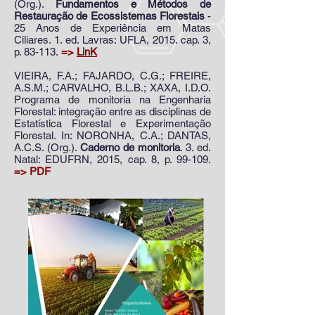
(Org.).
Fundamentos e Métodos de
Restauração de Ecossistemas Florestais
-
25 Anos de Experiência em Matas
Ciliares. 1. ed. Lavras: UFLA, 2015. cap. 3,
p. 83-113.
=>
LinK
VIEIRA, F.A.; FAJARDO, C.G.; FREIRE,
A.S.M.; CARVALHO, B.L.B.; XAXA, I.D.O.
Programa de monitoria na Engenharia
Florestal: integração entre as disciplinas de
Estatística Florestal e Experimentação
Florestal. In: NORONHA, C.A.; DANTAS,
A.C.S. (Org.).
Caderno de monitoria
. 3. ed.
Natal: EDUFRN, 2015, cap. 8, p. 99-109.
=> PDF