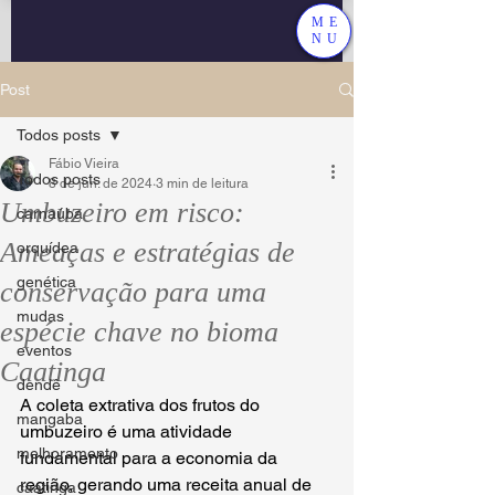
ME
NU
Post
Todos posts
Fábio Vieira
Todos posts
8 de jun. de 2024
3 min de leitura
Umbuzeiro em risco:
carnaúba
Ameaças e estratégias de
orquídea
genética
conservação para uma
mudas
espécie chave no bioma
eventos
Caatinga
dendê
A coleta extrativa dos frutos do 
mangaba
umbuzeiro é uma atividade 
melhoramento
fundamental para a economia da 
região, gerando uma receita anual de 
caatinga