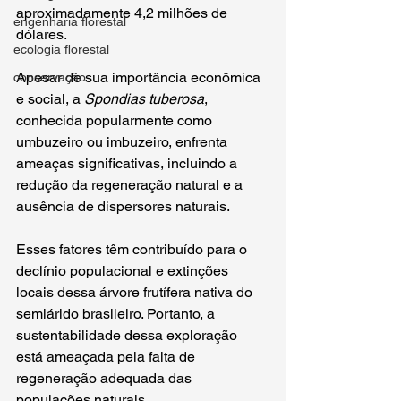
aproximadamente 4,2 milhões de 
engenharia florestal
dólares. 
ecologia florestal
Apesar de sua importância econômica 
conservação
e social, a 
Spondias tuberosa
, 
conhecida popularmente como 
umbuzeiro ou imbuzeiro, enfrenta 
ameaças significativas, incluindo a 
redução da regeneração natural e a 
ausência de dispersores naturais. 
Esses fatores têm contribuído para o 
declínio populacional e extinções 
locais dessa árvore frutífera nativa do 
semiárido brasileiro. Portanto, a 
sustentabilidade dessa exploração 
está ameaçada pela falta de 
regeneração adequada das 
populações naturais. 