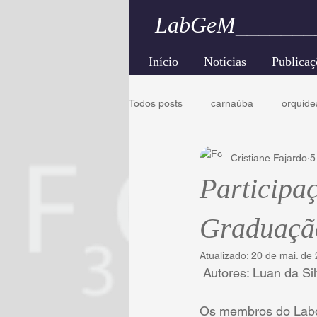
LabGeM_______
Início
Notícias
Publicaç
Todos posts
carnaúba
orquíde
Cristiane Fajardo
5
caatinga
engenharia florestal
Participa
Graduação
Atualizado:
20 de mai. de
 Autores: Luan da Si
Os membros do Labor