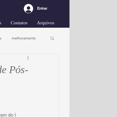
Entrar
s
Contatos
Arquivos
a
melhoramento
de Pós-
am do I 