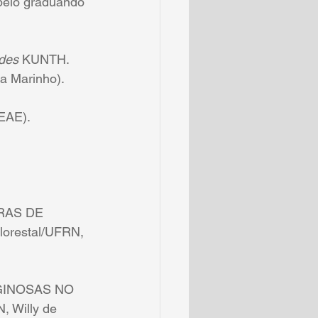
elo graduando 
ides 
KUNTH. 
a Marinho).
AE). 
RAS DE 
orestal/UFRN, 
GINOSAS NO 
 Willy de 