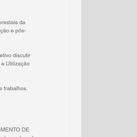
restais da 
ção e pós-
ivo discutir 
e Utilização 
e trabalhos.
GMENTO DE 