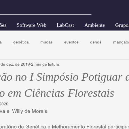
____________________
ões
Software Web
LabCast
Ambiente
Grupo
a
genética
mudas
eventos
dendê
mangab
 de dez. de 2019
2 min de leitura
ecologia florestal
conservação
ção no I Simpósio Potiguar 
 em Ciências Florestais
 2020
lva e  Willy de Morais 
atório de Genética e Melhoramento Florestal participar