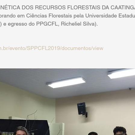
ÉTICA DOS RECURSOS FLORESTAIS DA CAATINGA. 
orando em Ciências Florestais pela Universidade Estadu
 egresso do PPGCFL, Richeliel Silva). 
ufrn.br/evento/SPPCFL2019/documentos/view