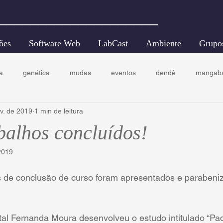
____________________
ões
Software Web
LabCast
Ambiente
Grupo
a
genética
mudas
eventos
dendê
mangab
ev. de 2019
1 min de leitura
ecologia florestal
conservação
balhos concluídos!
2019
s de conclusão de curso foram apresentados e parabeni
tal Fernanda Moura desenvolveu o estudo intitulado “Pa