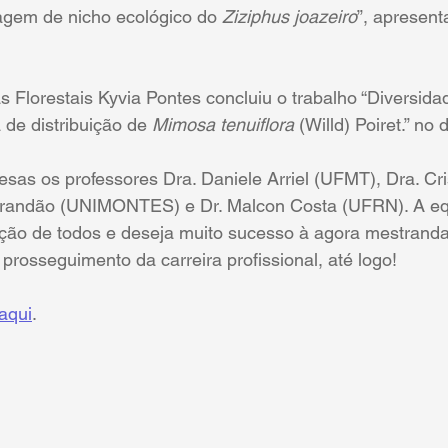
agem de nicho ecológico do 
Ziziphus joazeiro
”, apresent
 Florestais Kyvia Pontes concluiu o trabalho “Diversida
de distribuição de 
Mimosa tenuiflora
 (Willd) Poiret.” no
esas os professores Dra. Daniele Arriel (UFMT), Dra. Cri
 Brandão (UNIMONTES) e Dr. Malcon Costa (UFRN). A e
ção de todos e deseja muito sucesso à agora mestrand
prosseguimento da carreira profissional, até logo! 
aqui
.