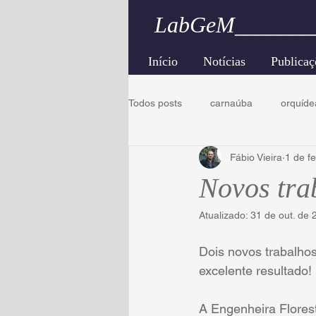
LabGeM_______
Início
Notícias
Publicaç
Todos posts
carnaúba
orquíde
Fábio Vieira
1 de f
caatinga
engenharia florestal
Novos tra
Atualizado:
31 de out. de 
Dois novos trabalho
excelente resultado! 
A Engenheira Flores