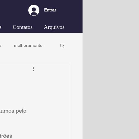
Entrar
s
Contatos
Arquivos
a
melhoramento
zamos pelo 
drões 