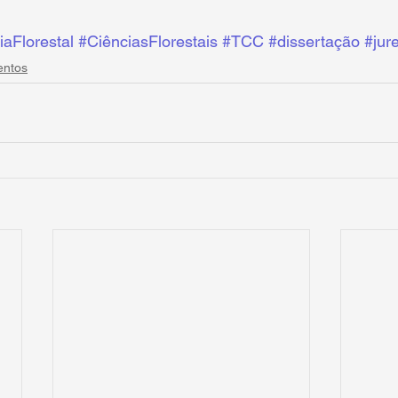
aFlorestal
#CiênciasFlorestais
#TCC
#dissertação
#jur
entos