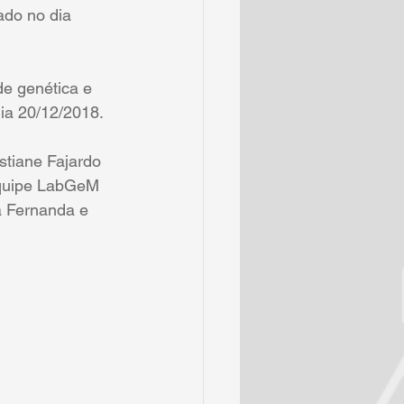
ado no dia 
de genética e 
 dia 20/12/2018. 
stiane Fajardo 
quipe LabGeM 
a Fernanda e 