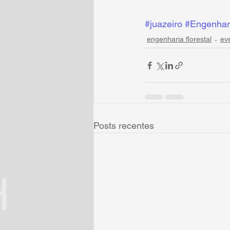
#juazeiro
#Engenhari
engenharia florestal
ev
Posts recentes