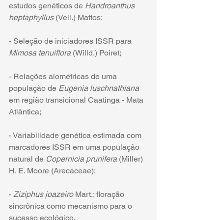
estudos genéticos de 
Handroanthus 
heptaphyllus
 (Vell.) Mattos;
- Seleção de iniciadores ISSR para 
Mimosa tenuiflora
 (Willd.) Poiret;
- Relações alométricas de uma 
população de 
Eugenia luschnathiana
em região transicional Caatinga - Mata 
Atlântica;
- Variabilidade genética estimada com 
marcadores ISSR em uma população 
natural de 
Copernicia prunifera
 (Miller) 
H. E. Moore (Arecaceae);
- 
Ziziphus joazeiro
 Mart.: floração 
sincrônica como mecanismo para o 
sucesso ecológico.