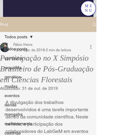
ME
NU
Post
Todos posts
Fábio Vieira
Todos posts
13 de ago. de 2018
2 min de leitura
Participação no X Simpósio
carnaúba
Brasileiro de Pós-Graduação
orquídea
genética
em Ciências Florestais
mudas
Atualizado:
31 de out. de 2019
eventos
A divulgação dos trabalhos 
dendê
desenvolvidos é uma tarefa importante 
mangaba
dentro da comunidade científica. Neste 
melhoramento
sentido, a participação dos 
colaboradores do LabGeM em eventos 
caatinga