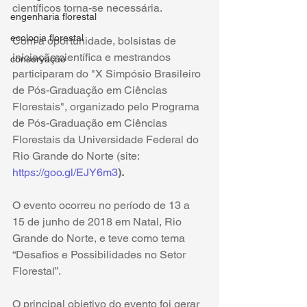
científicos torna-se necessária. 
engenharia florestal
ecologia florestal
Com a oportunidade, bolsistas de 
iniciação científica e mestrandos 
conservação
participaram do "X Simpósio Brasileiro 
de Pós-Graduação em Ciências 
Florestais", organizado pelo Programa 
de Pós-Graduação em Ciências 
Florestais da Universidade Federal do 
Rio Grande do Norte
(site:
https://goo.gl/EJY6m3
).
O evento ocorreu no período de 13 a 
15 de junho de 2018 em Natal, Rio 
Grande do Norte, e teve como tema 
“Desafios e Possibilidades no Setor 
Florestal”. 
O principal objetivo do evento foi gerar 