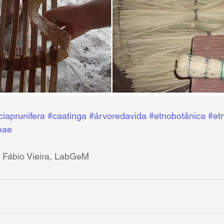
iaprunifera
#caatinga
#árvoredavida
#etnobotânica
#et
eae
 Fábio Vieira, LabGeM