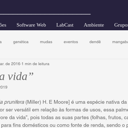
____________________
ões
Software Web
LabCast
Ambiente
Grupo
a
genética
mudas
eventos
dendê
mangab
ar. de 2016
1 min de leitura
ecologia florestal
conservação
a vida”
2019
a prunifera
 (Miller) H. E Moore] é uma espécie nativa da
Por ser versátil em relação às formas de usos, essa palme
e da vida”, pois todas as suas partes (folhas, frutos, ca
 para fins domésticos ou como fonte de renda, sendo o pó