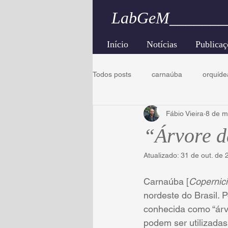
LabGeM_______
Início
Notícias
Publicaç
Todos posts
carnaúba
orquíde
Fábio Vieira
8 de m
caatinga
engenharia florestal
“Árvore d
Atualizado:
31 de out. de 
Carnaúba [
Copernici
nordeste do Brasil. 
conhecida como “árvor
podem ser utilizadas