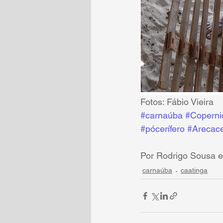
Fotos: Fábio Vieira
#carnaúba
#Copernic
#pócerífero
#Arecac
Por Rodrigo Sousa e
carnaúba
caatinga