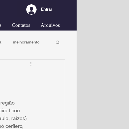
Entrar
s
Contatos
Arquivos
a
melhoramento
 região 
ira ficou 
ule, raízes) 
 cerífero, 