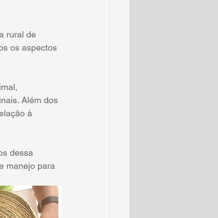
 rural de 
os os aspectos 
imal, 
inais. Além dos 
elação à 
os dessa 
e manejo para 