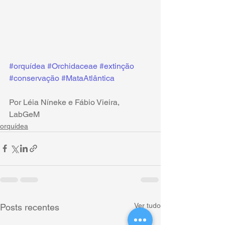
#orquídea
#Orchidaceae
#extinção
#conservação
#MataAtlântica
Por Léia Níneke e Fábio Vieira, 
LabGeM
orquídea
Ver tudo
Posts recentes