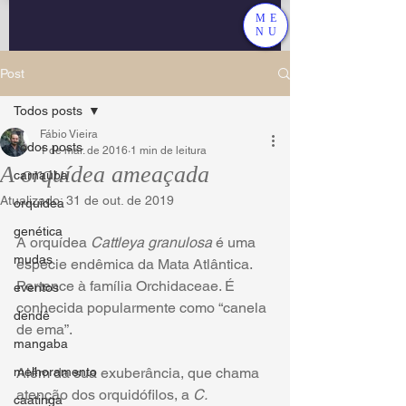
ME
NU
Post
Todos posts
Fábio Vieira
Todos posts
1 de mar. de 2016
1 min de leitura
A orquídea ameaçada
carnaúba
Atualizado:
31 de out. de 2019
orquídea
genética
A orquídea 
Cattleya granulosa
 é uma 
mudas
espécie endêmica da Mata Atlântica. 
Pertence à família Orchidaceae. É 
eventos
conhecida popularmente como “canela 
dendê
de ema”. 
mangaba
melhoramento
Além da sua exuberância, que chama 
atenção dos orquidófilos, a 
C. 
caatinga