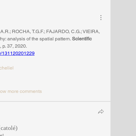
.A.R.; ROCHA, T.G.F.; FAJARDO, C.G.; VIEIRA, 
 analysis of the spatial pattern. 
Scientific 
3, p. 37, 2020.
560/131120201229
cheliel
ow more comments
catolé)
s!