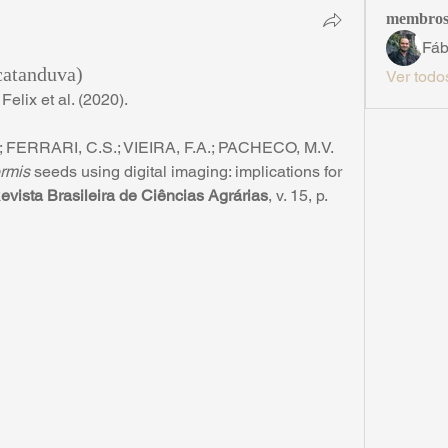
membro
Fáb
catanduva)
Ver todo
elix et al. (2020).
; FERRARI, C.S.; VIEIRA, F.A.; PACHECO, M.V. 
ormis
 seeds using digital imaging: implications for 
evista Brasileira de Ciências Agrárias
, v. 15, p. 