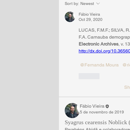
Sort by:
Newest
Fábio Vieira
Oct 29, 2020
LUCAS, F.M.F.; SILVA, R
F.A. Carnauba demography:
Electronic Archives
, v. 1
http://dx.doi.org/10.36
@Fernanda Moura
@ri
Like
Sh
Fábio Vieira
5 de novembro de 2019
Syagrus cearensis Noblick (
Parabéns Abidã e colaboradore