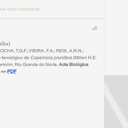
ow more comments
aúba)
CHA, T.G.F.; VIEIRA, F.A.; REIS, A.R.N.; 
fenológico de 
Copernicia prunifera
 (Miller) H.E. 
mirim, Rio Grande do Norte. 
Acta Biológica 
 
=> 
PDF