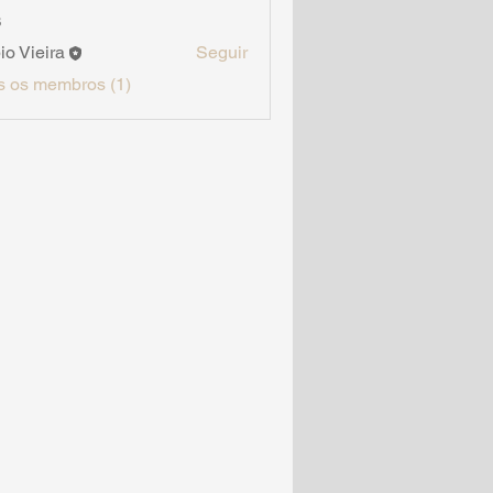
s
io Vieira
Seguir
s os membros (1)